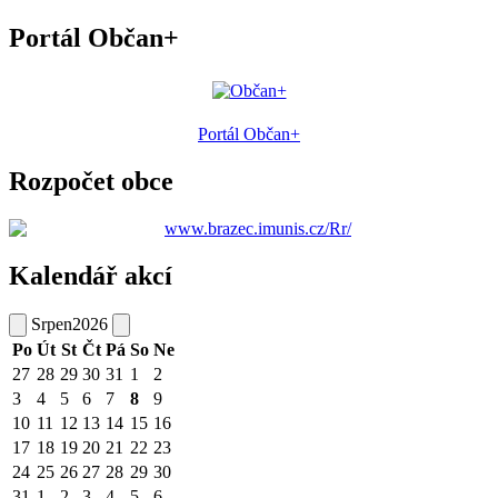
Portál Občan+
Portál Občan+
Rozpočet obce
Kalendář akcí
Srpen
2026
Po
Út
St
Čt
Pá
So
Ne
27
28
29
30
31
1
2
3
4
5
6
7
8
9
10
11
12
13
14
15
16
17
18
19
20
21
22
23
24
25
26
27
28
29
30
31
1
2
3
4
5
6