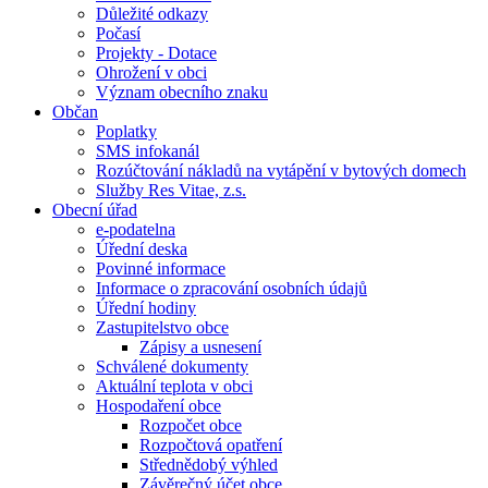
Důležité odkazy
Počasí
Projekty - Dotace
Ohrožení v obci
Význam obecního znaku
Občan
Poplatky
SMS infokanál
Rozúčtování nákladů na vytápění v bytových domech
Služby Res Vitae, z.s.
Obecní úřad
e-podatelna
Úřední deska
Povinné informace
Informace o zpracování osobních údajů
Úřední hodiny
Zastupitelstvo obce
Zápisy a usnesení
Schválené dokumenty
Aktuální teplota v obci
Hospodaření obce
Rozpočet obce
Rozpočtová opatření
Střednědobý výhled
Závěrečný účet obce