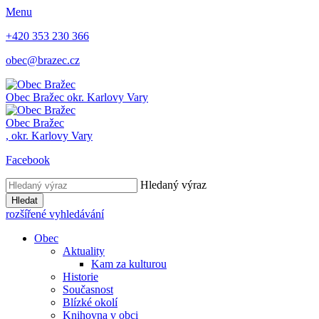
Menu
+420 353 230 366
obec@brazec.cz
Obec
Bražec
okr. Karlovy Vary
Obec
Bražec
,
okr. Karlovy Vary
Facebook
Hledaný výraz
Hledat
rozšířené vyhledávání
Obec
Aktuality
Kam za kulturou
Historie
Současnost
Blízké okolí
Knihovna v obci