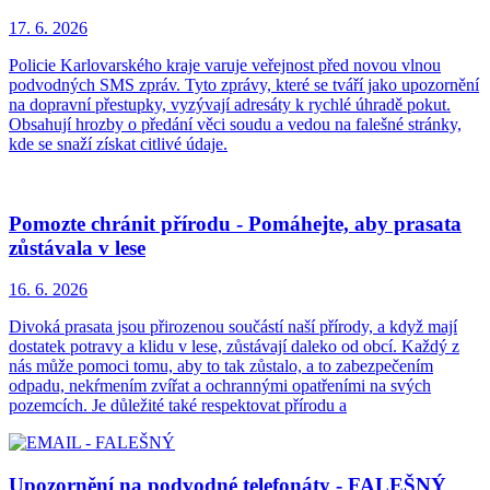
17. 6.
2026
Policie Karlovarského kraje varuje veřejnost před novou vlnou
podvodných SMS zpráv. Tyto zprávy, které se tváří jako upozornění
na dopravní přestupky, vyzývají adresáty k rychlé úhradě pokut.
Obsahují hrozby o předání věci soudu a vedou na falešné stránky,
kde se snaží získat citlivé údaje.
Pomozte chránit přírodu - Pomáhejte, aby prasata
zůstávala v lese
16. 6.
2026
Divoká prasata jsou přirozenou součástí naší přírody, a když mají
dostatek potravy a klidu v lese, zůstávají daleko od obcí. Každý z
nás může pomoci tomu, aby to tak zůstalo, a to zabezpečením
odpadu, nekŕmením zvířat a ochrannými opatřeními na svých
pozemcích. Je důležité také respektovat přírodu a
Upozornění na podvodné telefonáty - FALEŠNÝ