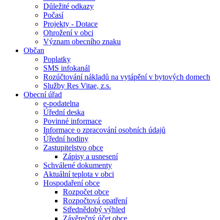
Důležité odkazy
Počasí
Projekty - Dotace
Ohrožení v obci
Význam obecního znaku
Občan
Poplatky
SMS infokanál
Rozúčtování nákladů na vytápění v bytových domech
Služby Res Vitae, z.s.
Obecní úřad
e-podatelna
Úřední deska
Povinné informace
Informace o zpracování osobních údajů
Úřední hodiny
Zastupitelstvo obce
Zápisy a usnesení
Schválené dokumenty
Aktuální teplota v obci
Hospodaření obce
Rozpočet obce
Rozpočtová opatření
Střednědobý výhled
Závěrečný účet obce