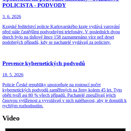
POLICISTA - PODVODY
3. 6.
2026
Krajské ředitelství policie Karlovarského kraje vydává varování
před stále častějšími podvodnými telefonáty. V posledních dvou
dnech bylo na tísňové lince 158 zaznamenáno více než deset
podobných případů, kdy se pachatelé vydávají za policisty.
Prevence kybernetických podvodů
18. 5.
2026
Policie České republiky upozorňuje na rostoucí počet
kybernetických podvodů zaměřených na ženy kolem 45 let. Tyto
oběti tvoří asi 80 % všech případů. Pachatelé zneužívají jejich
časovou vytíženost a vyvolávají v nich naléhavost, aby je donutili k
rychlým rozhodnutím.
Video