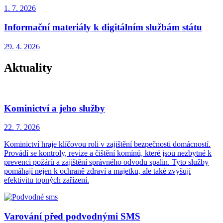
1. 7.
2026
Informační materiály k digitálním službám státu
29. 4.
2026
Aktuality
Kominictví a jeho služby
22. 7.
2026
Kominictví hraje klíčovou roli v zajištění bezpečnosti domácností.
Provádí se kontroly, revize a čištění komínů, které jsou nezbytné k
prevenci požárů a zajištění správného odvodu spalin. Tyto služby
pomáhají nejen k ochraně zdraví a majetku, ale také zvyšují
efektivitu topných zařízení.
Varování před podvodnými SMS