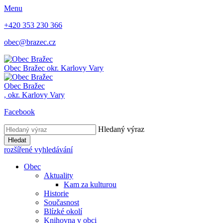
Menu
+420 353 230 366
obec@brazec.cz
Obec
Bražec
okr. Karlovy Vary
Obec
Bražec
,
okr. Karlovy Vary
Facebook
Hledaný výraz
Hledat
rozšířené vyhledávání
Obec
Aktuality
Kam za kulturou
Historie
Současnost
Blízké okolí
Knihovna v obci