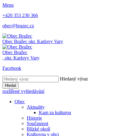
Menu
+420 353 230 366
obec@brazec.cz
Obec
Bražec
okr. Karlovy Vary
Obec
Bražec
,
okr. Karlovy Vary
Facebook
Hledaný výraz
Hledat
rozšířené vyhledávání
Obec
Aktuality
Kam za kulturou
Historie
Současnost
Blízké okolí
Knihovna v obci