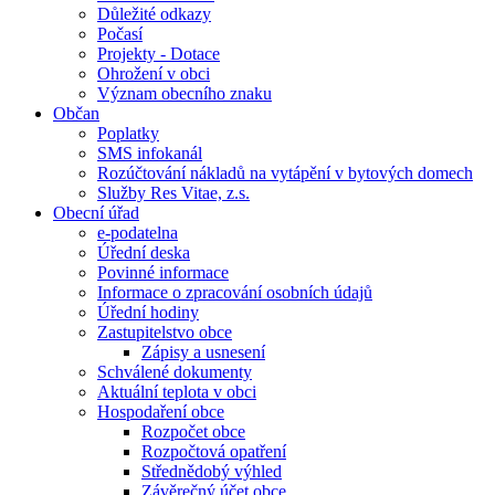
Důležité odkazy
Počasí
Projekty - Dotace
Ohrožení v obci
Význam obecního znaku
Občan
Poplatky
SMS infokanál
Rozúčtování nákladů na vytápění v bytových domech
Služby Res Vitae, z.s.
Obecní úřad
e-podatelna
Úřední deska
Povinné informace
Informace o zpracování osobních údajů
Úřední hodiny
Zastupitelstvo obce
Zápisy a usnesení
Schválené dokumenty
Aktuální teplota v obci
Hospodaření obce
Rozpočet obce
Rozpočtová opatření
Střednědobý výhled
Závěrečný účet obce