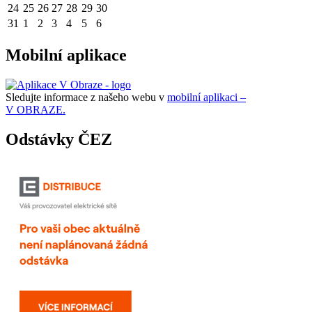
24
25
26
27
28
29
30
31
1
2
3
4
5
6
Mobilní aplikace
Sledujte informace z našeho webu v
mobilní aplikaci –
V OBRAZE.
Odstávky ČEZ