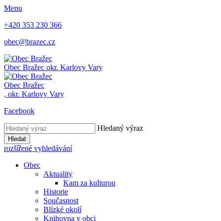
Menu
+420 353 230 366
obec@brazec.cz
Obec
Bražec
okr. Karlovy Vary
Obec
Bražec
,
okr. Karlovy Vary
Facebook
Hledaný výraz
Hledat
rozšířené vyhledávání
Obec
Aktuality
Kam za kulturou
Historie
Současnost
Blízké okolí
Knihovna v obci