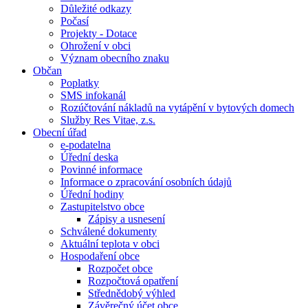
Důležité odkazy
Počasí
Projekty - Dotace
Ohrožení v obci
Význam obecního znaku
Občan
Poplatky
SMS infokanál
Rozúčtování nákladů na vytápění v bytových domech
Služby Res Vitae, z.s.
Obecní úřad
e-podatelna
Úřední deska
Povinné informace
Informace o zpracování osobních údajů
Úřední hodiny
Zastupitelstvo obce
Zápisy a usnesení
Schválené dokumenty
Aktuální teplota v obci
Hospodaření obce
Rozpočet obce
Rozpočtová opatření
Střednědobý výhled
Závěrečný účet obce