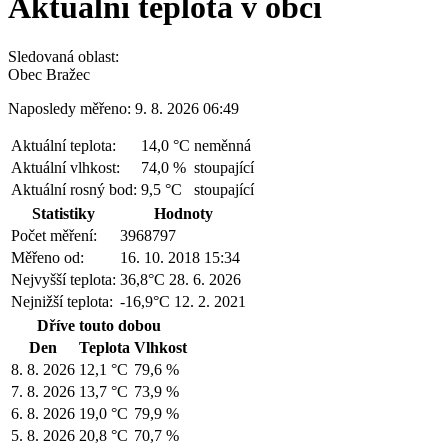
Aktuální teplota v obci
Sledovaná oblast:
Obec Bražec
Naposledy měřeno: 9. 8. 2026 06:49
Aktuální teplota:
14,0 °C
neměnná
Aktuální vlhkost:
74,0 %
stoupající
Aktuální rosný bod:
9,5 °C
stoupající
Statistiky
Hodnoty
Počet měření:
3968797
Měřeno od:
16. 10. 2018 15:34
Nejvyšší teplota:
36,8°C
28. 6. 2026
Nejnižší teplota:
-16,9°C
12. 2. 2021
Dříve touto dobou
Den
Teplota
Vlhkost
8. 8. 2026
12,1 °C
79,6 %
7. 8. 2026
13,7 °C
73,9 %
6. 8. 2026
19,0 °C
79,9 %
5. 8. 2026
20,8 °C
70,7 %