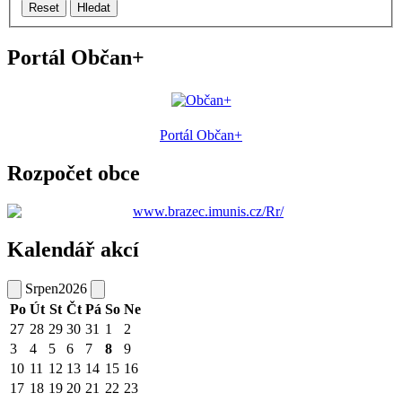
Reset
Hledat
Portál Občan+
Portál Občan+
Rozpočet obce
Kalendář akcí
Srpen
2026
Po
Út
St
Čt
Pá
So
Ne
27
28
29
30
31
1
2
3
4
5
6
7
8
9
10
11
12
13
14
15
16
17
18
19
20
21
22
23