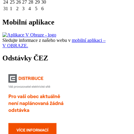
24
25
26
27
28
29
30
31
1
2
3
4
5
6
Mobilní aplikace
Sledujte informace z našeho webu v
mobilní aplikaci –
V OBRAZE.
Odstávky ČEZ