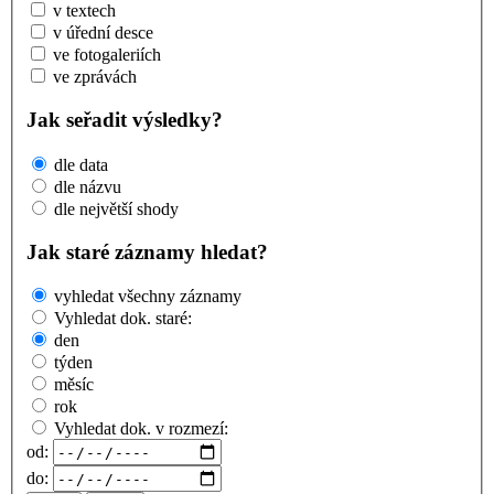
v textech
v úřední desce
ve fotogaleriích
ve zprávách
Jak seřadit výsledky?
dle data
dle názvu
dle největší shody
Jak staré záznamy hledat?
vyhledat všechny záznamy
Vyhledat dok. staré:
den
týden
měsíc
rok
Vyhledat dok. v rozmezí:
od:
do: