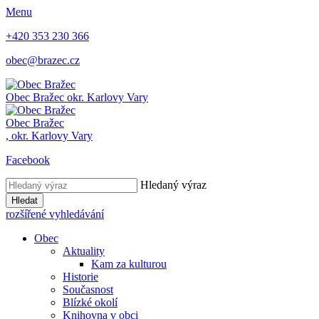
Menu
+420 353 230 366
obec@brazec.cz
Obec
Bražec
okr. Karlovy Vary
Obec
Bražec
,
okr. Karlovy Vary
Facebook
Hledaný výraz
Hledat
rozšířené vyhledávání
Obec
Aktuality
Kam za kulturou
Historie
Současnost
Blízké okolí
Knihovna v obci