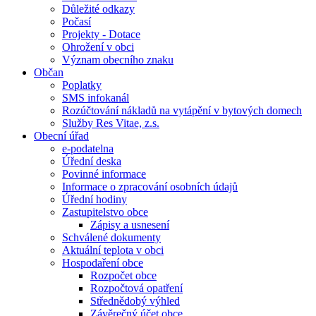
Důležité odkazy
Počasí
Projekty - Dotace
Ohrožení v obci
Význam obecního znaku
Občan
Poplatky
SMS infokanál
Rozúčtování nákladů na vytápění v bytových domech
Služby Res Vitae, z.s.
Obecní úřad
e-podatelna
Úřední deska
Povinné informace
Informace o zpracování osobních údajů
Úřední hodiny
Zastupitelstvo obce
Zápisy a usnesení
Schválené dokumenty
Aktuální teplota v obci
Hospodaření obce
Rozpočet obce
Rozpočtová opatření
Střednědobý výhled
Závěrečný účet obce